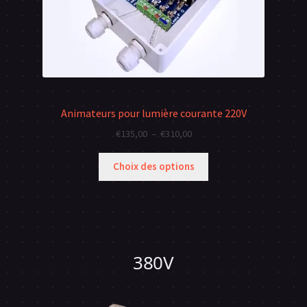
Animateurs pour lumière courante 220V
Plage
€
135,00
–
€
310,00
de
prix :
Choix des options
€135,00
à
€310,00
380V