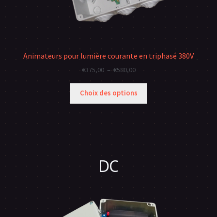
Animateurs pour lumière courante en triphasé 380V
Plage
€
375,00
–
€
580,00
de
prix :
Choix des options
€375,00
à
€580,00
DC