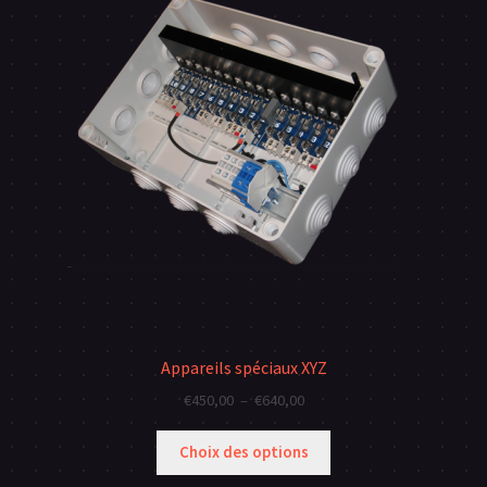
Appareils spéciaux XYZ
Plage
€
450,00
–
€
640,00
de
prix :
Choix des options
€450,00