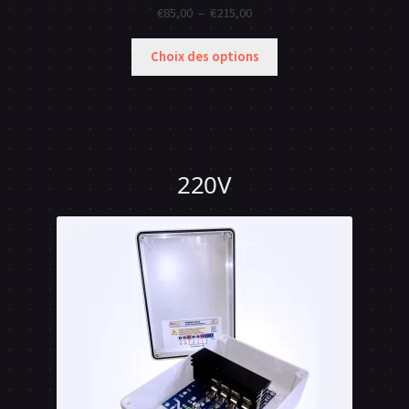
Plage
€
85,00
–
€
215,00
de
prix :
Choix des options
€85,00
à
€215,00
220V