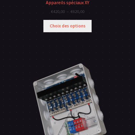
Appareils spéciaux XY
Plage
€
420,00
–
€
620,00
de
prix :
Choix des options
€420,00
à
€620,00