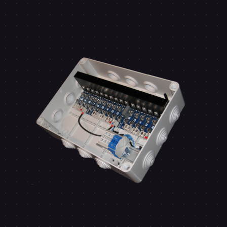
à
€640,00