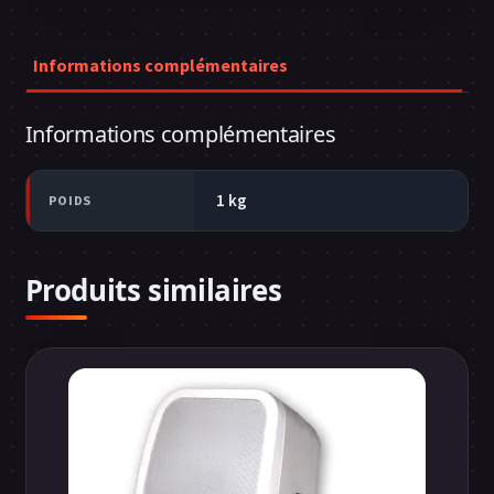
Informations complémentaires
Informations complémentaires
1 kg
POIDS
Produits similaires
Ce
produit
a
plusieurs
variations.