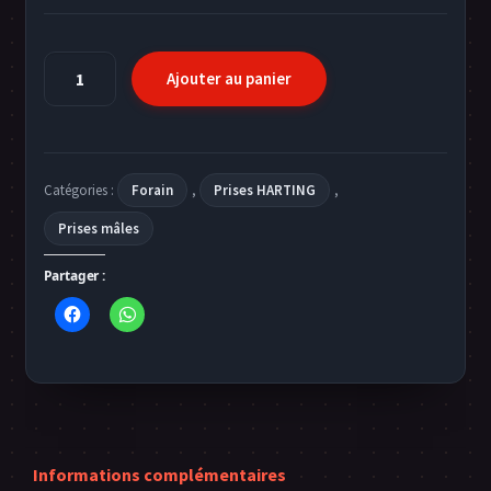
quantité
Ajouter au panier
de
Prise
mâle
HARTING
Catégories :
Forain
,
Prises HARTING
,
16
broches
Prises mâles
Partager :
Informations complémentaires