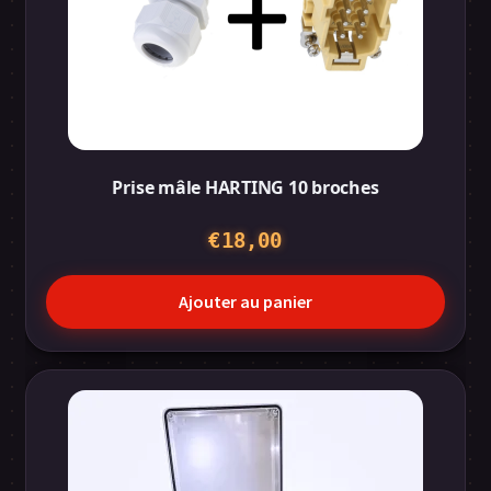
Prise mâle HARTING 10 broches
€
18,00
Ajouter au panier
Ce
produit
a
plusieurs