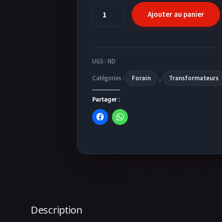
quantité
Ajouter au panier
de
Transformateur
230V
-
UGS :
ND
24V
Catégories :
Forain
,
Transformateurs
450VA
Partager :
Description