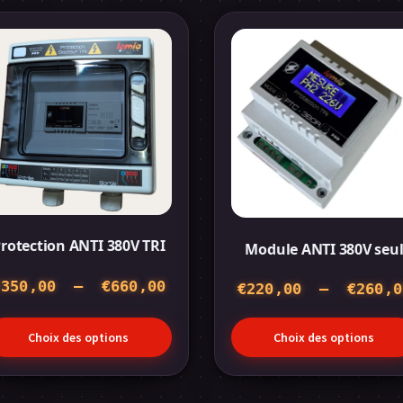
Ce
oduit
produit
a
usieurs
plusieurs
iations.
variations.
s
Les
tions
options
uvent
peuvent
re
être
oisies
choisies
r
sur
rotection ANTI 380V TRI
Module ANTI 380V seu
la
ge
page
Plage
€
350,00
–
€
660,00
€
220,00
–
€
260,0
du
de
oduit
produit
prix :
Choix des options
Choix des options
€350,00
à
€660,00