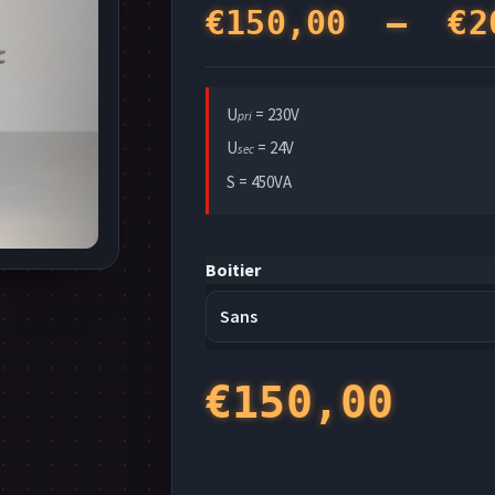
€
150,00
–
€
2
U
= 230V
pri
U
= 24V
sec
S = 450VA
Boitier
€
150,00