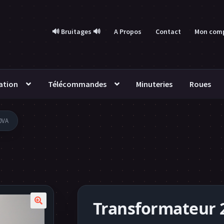
🔊 Bruitages 🔊
A Propos
Contact
Mon com
ation
Télécommandes
Minuteries
Roues
0VA
Transformateur 
🔍