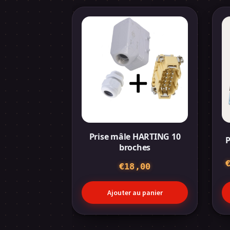
Ce
pr
a
pl
var
Le
op
pe
êt
ch
su
Prise mâle HARTING 10
P
la
broches
pa
€
18,00
du
pr
Ajouter au panier