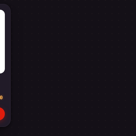
l
Plage
0
de
prix :
€220,00
à