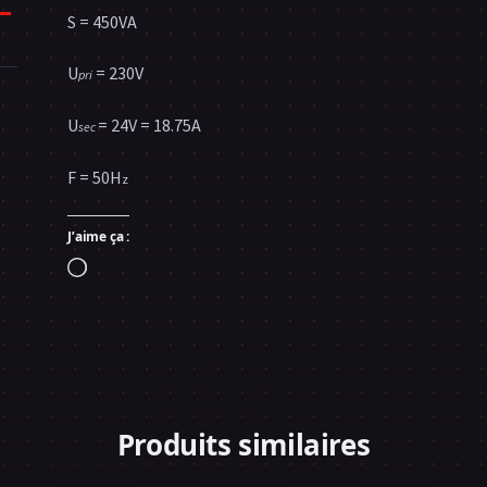
S = 450VA
U
= 230V
pri
U
= 24V = 18.75A
sec
F = 50H
z
J’aime ça :
Chargement…
Produits similaires