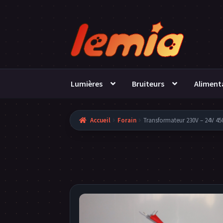
Aller
Aller
à
au
la
contenu
navigation
Lumières
Bruiteurs
Aliment
Accueil
Forain
Transformateur 230V – 24V 45