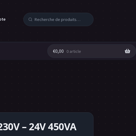
Recherche
pte
pour :
€
0,00
0 article
230V – 24V 450VA