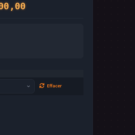
Plage
00,00
de
prix :
€150,00
à
€200,00
Effacer